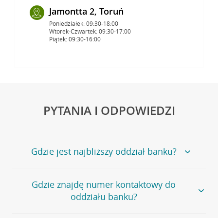
Jamontta 2, Toruń
Poniedziałek: 09:30-18:00
Wtorek-Czwartek: 09:30-17:00
Piątek: 09:30-16:00
PYTANIA I ODPOWIEDZI
Gdzie jest najbliższy oddział banku?
Jeśli szukasz oddziału naszego banku, zapraszamy na
Gdzie znajdę numer kontaktowy do
stronę
Placówki i bankomaty
, na której znajduje się
oddziału banku?
wygodna wyszukiwarka.
Alternatywnie, możesz skorzystać z pełnej
listy naszych