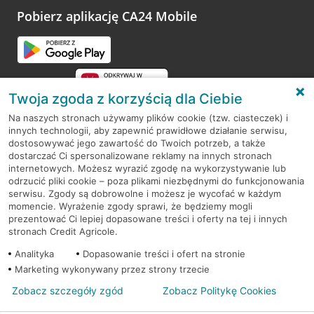
opinie.
Pobierz aplikację CA24 Mobile
Przejdź do pytania
Twoja zgoda z korzyścią dla Ciebie
Na naszych stronach używamy plików cookie (tzw. ciasteczek) i
innych technologii, aby zapewnić prawidłowe działanie serwisu,
RODO
dostosowywać jego zawartość do Twoich potrzeb, a także
dostarczać Ci spersonalizowane reklamy na innych stronach
Regulamin serwisu
internetowych. Możesz wyrazić zgodę na wykorzystywanie lub
odrzucić pliki cookie – poza plikami niezbędnymi do funkcjonowania
Mapa serwisu
serwisu. Zgody są dobrowolne i możesz je wycofać w każdym
momencie. Wyrażenie zgody sprawi, że będziemy mogli
Polityka
Cookies
prezentować Ci lepiej dopasowane treści i oferty na tej i innych
stronach Credit Agricole.
Polityka prywatności
Analityka
Dopasowanie treści i ofert na stronie
Marketing wykonywany przez strony trzecie
Zobacz szczegóły zgód
Zobacz Politykę Cookies
© 2026 Credit Agricole Bank Polska S.A. Wszelkie prawa zastrzeżone