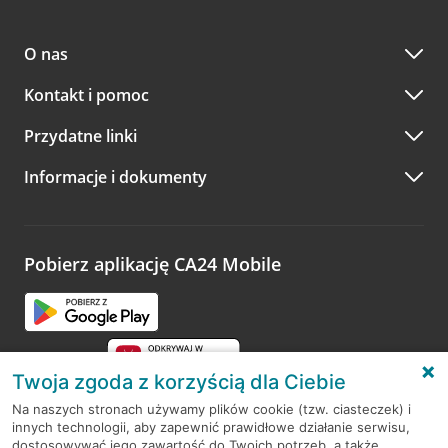
przez
formularz kontaktowy na mapie
–
wybierz
Serdecznie zapraszamy do naszych oddziałów. Polecamy
placówkę na mapie
i kliknij w przycisk Umów się z
skorzystanie z możliwości wcześniejszego
umówienia się z
doradcą. Po wypełnieniu formularza poczekaj na kontakt
O nas
doradcą w placówce bankowej
.
doradcy potwierdzający wizytę lub propozycję spotkania
w innym terminie.
Przejdź do pytania
Kontakt i pomoc
telefonicznie przez Infolinię CA24
Przydatne linki
A po wizycie…
Informacje i dokumenty
Zachęcamy do podzielenia się z nami opinią o wizycie.
Wystarczy przejść na stronę
Oceń wizytę
, wyszukać
odwiedzoną placówkę i wypełnić formularz w ramach
platformy Profil Firmy w Google. Dziękujemy za wszystkie
opinie.
Pobierz aplikację CA24 Mobile
Przejdź do pytania
Twoja zgoda z korzyścią dla Ciebie
Na naszych stronach używamy plików cookie (tzw. ciasteczek) i
innych technologii, aby zapewnić prawidłowe działanie serwisu,
RODO
dostosowywać jego zawartość do Twoich potrzeb, a także