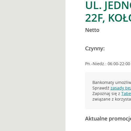
UL. JED
22F, KO
Netto
Czynny:
Pn.-Niedz.: 06:00-22:00
Bankomaty umożliwi
Sprawdź
zasady be
Zapoznaj się z
Tabel
związane z korzys
Aktualne promocj