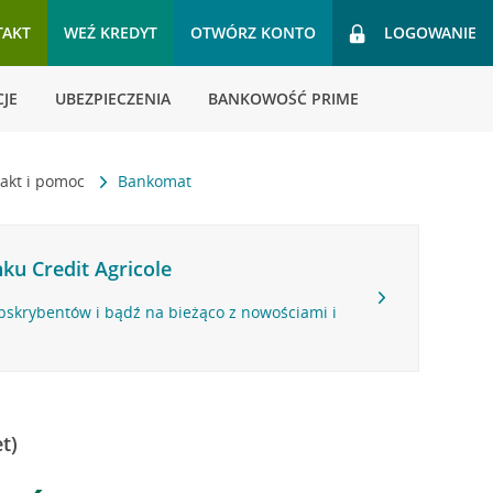
TAKT
WEŹ KREDYT
OTWÓRZ KONTO
LOGOWANIE
JE
UBEZPIECZENIA
BANKOWOŚĆ PRIME
akt i pomoc
Bankomat
ku Credit Agricole
bskrybentów i bądź na bieżąco z nowościami i
t)