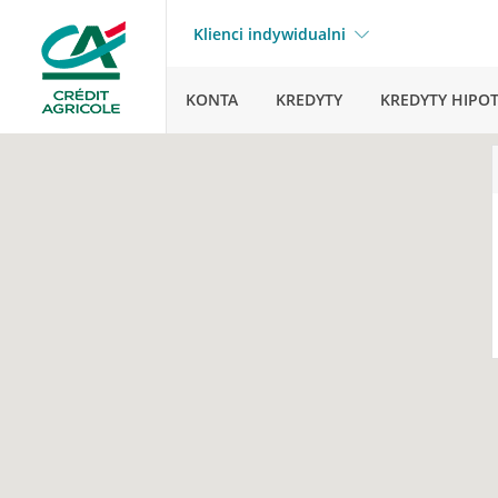
Klienci indywidualni
KONTA
KREDYTY
KREDYTY HIPO