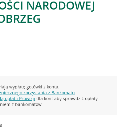
NOŚCI NARODOWEJ
ŁOBRZEG
ają wypłatę gotówki z konta.
zpiecznego korzystania z Bankomatu
.
ą opłat i Prowizji
dla kont aby sprawdzić opłaty
taniem z bankomatów.
e