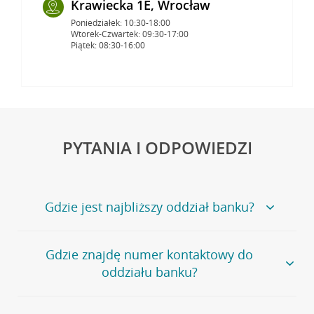
Krawiecka 1E, Wrocław
Poniedziałek: 10:30-18:00
Wtorek-Czwartek: 09:30-17:00
Piątek: 08:30-16:00
PYTANIA I ODPOWIEDZI
Gdzie jest najbliższy oddział banku?
Jeśli szukasz oddziału naszego banku, zapraszamy na
Gdzie znajdę numer kontaktowy do
stronę
Placówki i bankomaty
, na której znajduje się
oddziału banku?
wygodna wyszukiwarka.
Alternatywnie, możesz skorzystać z pełnej
listy naszych
oddziałów
.
Bank Credit Agricole nie udostępnia ogólnego numeru