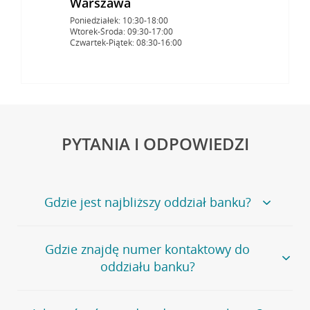
Warszawa
Poniedziałek: 10:30-18:00
Wtorek-Środa: 09:30-17:00
Czwartek-Piątek: 08:30-16:00
PYTANIA I ODPOWIEDZI
Gdzie jest najbliższy oddział banku?
Jeśli szukasz oddziału naszego banku, zapraszamy na
Gdzie znajdę numer kontaktowy do
stronę
Placówki i bankomaty
, na której znajduje się
oddziału banku?
wygodna wyszukiwarka.
Alternatywnie, możesz skorzystać z pełnej
listy naszych
oddziałów
.
Bank Credit Agricole nie udostępnia ogólnego numeru