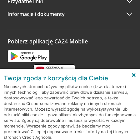
Przydatne linki
A po wizycie…
Informacje i dokumenty
Zachęcamy do podzielenia się z nami opinią o wizycie.
Wystarczy przejść na stronę
Oceń wizytę
, wyszukać
odwiedzoną placówkę i wypełnić formularz w ramach
platformy Profil Firmy w Google. Dziękujemy za wszystkie
opinie.
Pobierz aplikację CA24 Mobile
Przejdź do pytania
Twoja zgoda z korzyścią dla Ciebie
Na naszych stronach używamy plików cookie (tzw. ciasteczek) i
innych technologii, aby zapewnić prawidłowe działanie serwisu,
RODO
dostosowywać jego zawartość do Twoich potrzeb, a także
dostarczać Ci spersonalizowane reklamy na innych stronach
Regulamin serwisu
internetowych. Możesz wyrazić zgodę na wykorzystywanie lub
odrzucić pliki cookie – poza plikami niezbędnymi do funkcjonowania
Mapa serwisu
serwisu. Zgody są dobrowolne i możesz je wycofać w każdym
momencie. Wyrażenie zgody sprawi, że będziemy mogli
Polityka
Cookies
prezentować Ci lepiej dopasowane treści i oferty na tej i innych
stronach Credit Agricole.