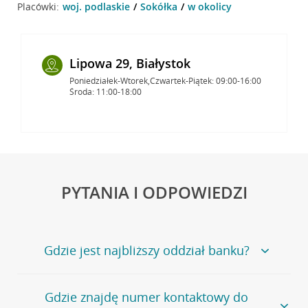
Placówki:
woj. podlaskie
Sokółka
w okolicy
Lipowa 29, Białystok
Poniedziałek-Wtorek,Czwartek-Piątek: 09:00-16:00
Środa: 11:00-18:00
PYTANIA I ODPOWIEDZI
Gdzie jest najbliższy oddział banku?
Jeśli szukasz oddziału naszego banku, zapraszamy na
Gdzie znajdę numer kontaktowy do
stronę
Placówki i bankomaty
, na której znajduje się