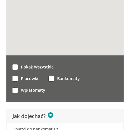
Pokaż Wszystkie
Placówki
Bankomaty
Wpłatomaty
Jak dojechać?
Dojazd do bankomatu z: