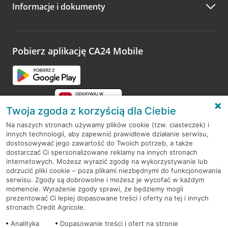
Informacje i dokumenty
Zachęcamy do podzielenia się z nami opinią o wizycie.
Wystarczy przejść na stronę
Oceń wizytę
, wyszukać
odwiedzoną placówkę i wypełnić formularz w ramach
platformy Profil Firmy w Google. Dziękujemy za wszystkie
opinie.
Pobierz aplikację CA24 Mobile
Przejdź do pytania
Twoja zgoda z korzyścią dla Ciebie
Na naszych stronach używamy plików cookie (tzw. ciasteczek) i
innych technologii, aby zapewnić prawidłowe działanie serwisu,
RODO
dostosowywać jego zawartość do Twoich potrzeb, a także
dostarczać Ci spersonalizowane reklamy na innych stronach
Regulamin serwisu
internetowych. Możesz wyrazić zgodę na wykorzystywanie lub
odrzucić pliki cookie – poza plikami niezbędnymi do funkcjonowania
Mapa serwisu
serwisu. Zgody są dobrowolne i możesz je wycofać w każdym
momencie. Wyrażenie zgody sprawi, że będziemy mogli
Polityka
Cookies
prezentować Ci lepiej dopasowane treści i oferty na tej i innych
stronach Credit Agricole.
Polityka prywatności
Analityka
Dopasowanie treści i ofert na stronie