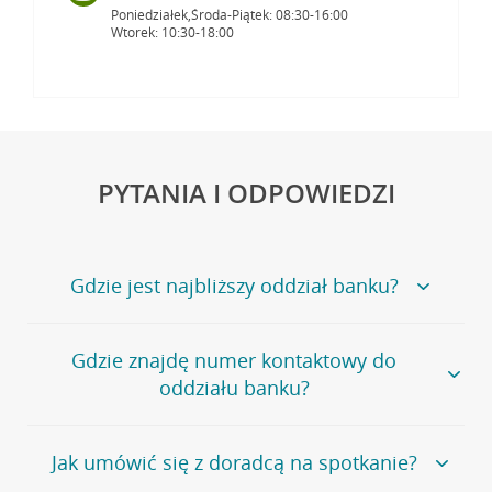
Poniedziałek,Środa-Piątek: 08:30-16:00
Wtorek: 10:30-18:00
PYTANIA I ODPOWIEDZI
Gdzie jest najbliższy oddział banku?
Jeśli szukasz oddziału naszego banku, zapraszamy na
Gdzie znajdę numer kontaktowy do
stronę
Placówki i bankomaty
, na której znajduje się
oddziału banku?
wygodna wyszukiwarka.
Alternatywnie, możesz skorzystać z pełnej
listy naszych
oddziałów
.
Bank Credit Agricole nie udostępnia ogólnego numeru
Jak umówić się z doradcą na spotkanie?
telefonu do placówki bankowej.
Przejdź do pytania