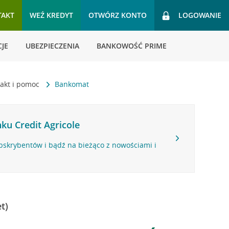
TAKT
WEŹ KREDYT
OTWÓRZ KONTO
LOGOWANIE
JE
UBEZPIECZENIA
BANKOWOŚĆ PRIME
akt i pomoc
Bankomat
ku Credit Agricole
bskrybentów i bądź na bieżąco z nowościami i
t)