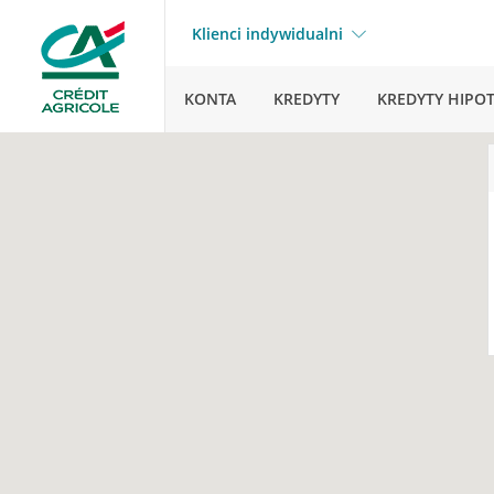
Klienci indywidualni
KONTA
KREDYTY
KREDYTY HIPO