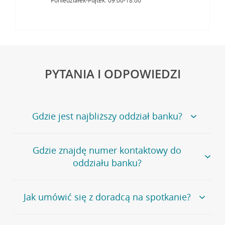
Poniedziałek-Piątek: 09:00-18:00
PYTANIA I ODPOWIEDZI
Gdzie jest najbliższy oddział banku?
Jeśli szukasz oddziału naszego banku, zapraszamy na
Gdzie znajdę numer kontaktowy do
stronę
Placówki i bankomaty
, na której znajduje się
oddziału banku?
wygodna wyszukiwarka.
Alternatywnie, możesz skorzystać z pełnej
listy naszych
oddziałów
.
Bank Credit Agricole nie udostępnia ogólnego numeru
Jak umówić się z doradcą na spotkanie?
telefonu do placówki bankowej.
Przejdź do pytania
Polecamy skorzystanie z możliwości wcześniejszego