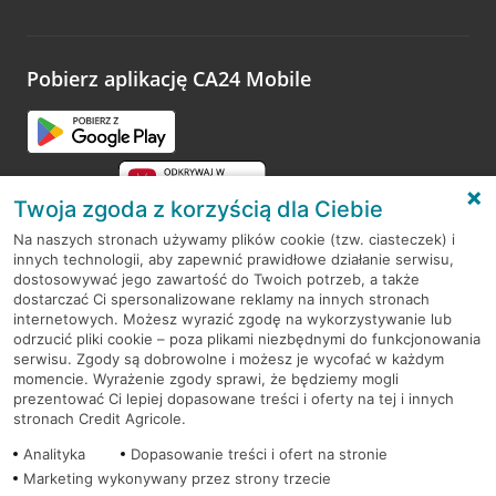
Wystarczy przejść na stronę
Oceń wizytę
, wyszukać
odwiedzoną placówkę i wypełnić formularz w ramach
platformy Profil Firmy w Google. Dziękujemy za wszystkie
opinie.
Pobierz aplikację CA24 Mobile
Przejdź do pytania
Twoja zgoda z korzyścią dla Ciebie
Na naszych stronach używamy plików cookie (tzw. ciasteczek) i
innych technologii, aby zapewnić prawidłowe działanie serwisu,
RODO
dostosowywać jego zawartość do Twoich potrzeb, a także
dostarczać Ci spersonalizowane reklamy na innych stronach
Regulamin serwisu
internetowych. Możesz wyrazić zgodę na wykorzystywanie lub
odrzucić pliki cookie – poza plikami niezbędnymi do funkcjonowania
Mapa serwisu
serwisu. Zgody są dobrowolne i możesz je wycofać w każdym
momencie. Wyrażenie zgody sprawi, że będziemy mogli
Polityka
Cookies
prezentować Ci lepiej dopasowane treści i oferty na tej i innych
stronach Credit Agricole.
Polityka prywatności
Analityka
Dopasowanie treści i ofert na stronie
Marketing wykonywany przez strony trzecie