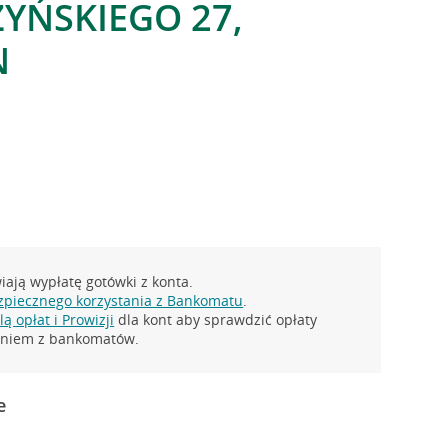
ZYŃSKIEGO 27,
N
ają wypłatę gotówki z konta.
zpiecznego korzystania z Bankomatu
.
ą opłat i Prowizji
dla kont aby sprawdzić opłaty
taniem z bankomatów.
e