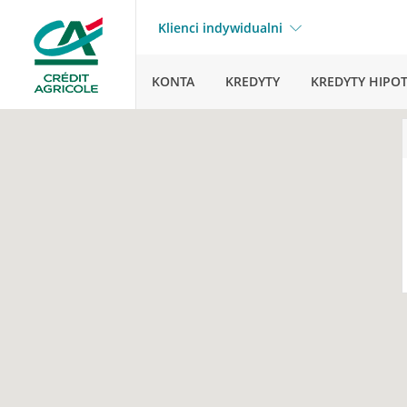
Klienci indywidualni
KONTA
KREDYTY
KREDYTY HIPO