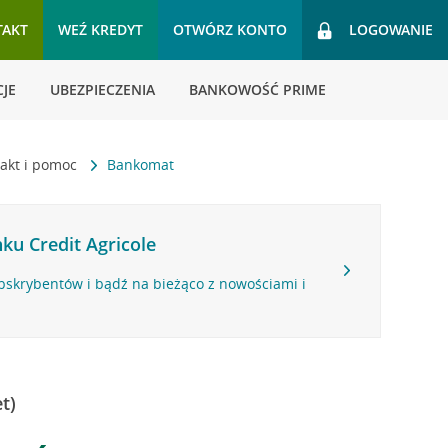
TAKT
WEŹ KREDYT
OTWÓRZ KONTO
LOGOWANIE
JE
UBEZPIECZENIA
BANKOWOŚĆ PRIME
akt i pomoc
Bankomat
ku Credit Agricole
bskrybentów i bądź na bieżąco z nowościami i
t)