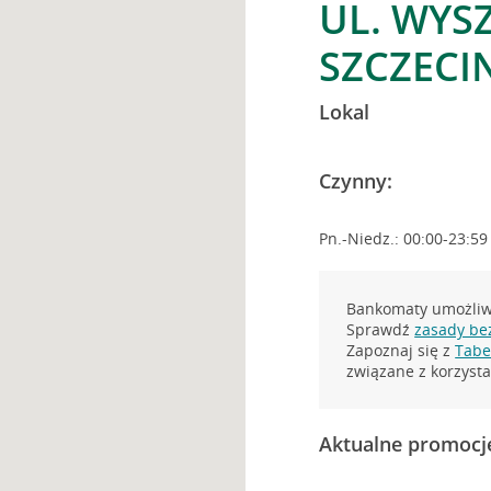
UL. WYS
SZCZECI
Lokal
Czynny:
Pn.-Niedz.: 00:00-23:59
Bankomaty umożliwi
Sprawdź
zasady be
Zapoznaj się z
Tabel
związane z korzys
Aktualne promocj