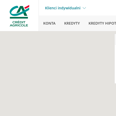
Klienci indywidualni
KONTA
KREDYTY
KREDYTY HIPO