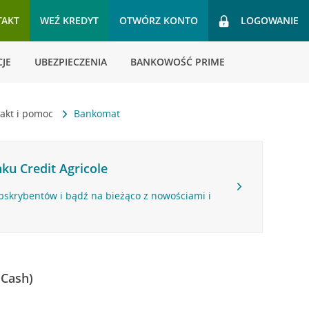
TAKT
WEŹ KREDYT
OTWÓRZ KONTO
LOGOWANIE
JE
UBEZPIECZENIA
BANKOWOŚĆ PRIME
akt i pomoc
Bankomat
ku Credit Agricole
bskrybentów i bądź na bieżąco z nowościami i
 Cash)