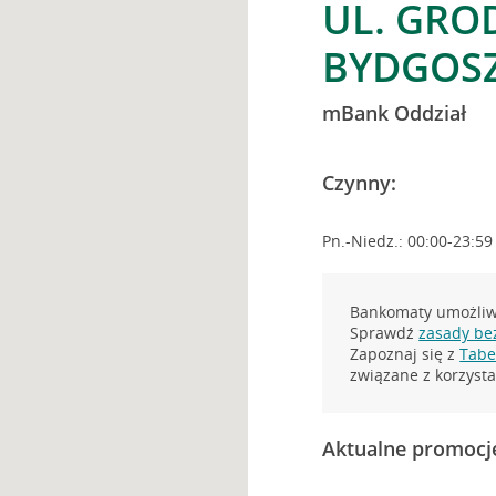
UL. GRO
BYDGOS
mBank Oddział
Czynny:
Pn.-Niedz.: 00:00-23:59
Bankomaty umożliwi
Sprawdź
zasady be
Zapoznaj się z
Tabel
związane z korzys
Aktualne promocj