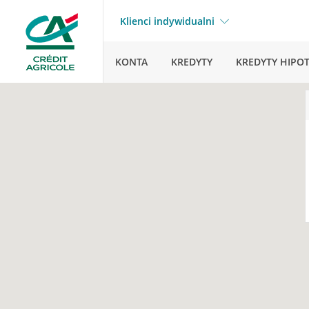
Klienci indywidualni
KONTA
KREDYTY
KREDYTY HIPO