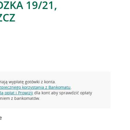
DZKA 19/21,
ZCZ
ają wypłatę gotówki z konta.
zpiecznego korzystania z Bankomatu
.
ą opłat i Prowizji
dla kont aby sprawdzić opłaty
taniem z bankomatów.
e