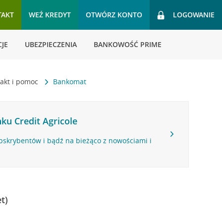
TAKT
WEŹ KREDYT
OTWÓRZ KONTO
LOGOWANIE
JE
UBEZPIECZENIA
BANKOWOŚĆ PRIME
akt i pomoc
Bankomat
ku Credit Agricole
bskrybentów i bądź na bieżąco z nowościami i
t)