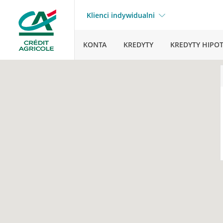
Klienci indywidualni
KONTA
KREDYTY
KREDYTY HIPO