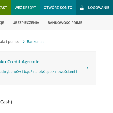
TAKT
WEŹ KREDYT
OTWÓRZ KONTO
LOGOWANIE
JE
UBEZPIECZENIA
BANKOWOŚĆ PRIME
akt i pomoc
Bankomat
ku Credit Agricole
bskrybentów i bądź na bieżąco z nowościami i
 Cash)