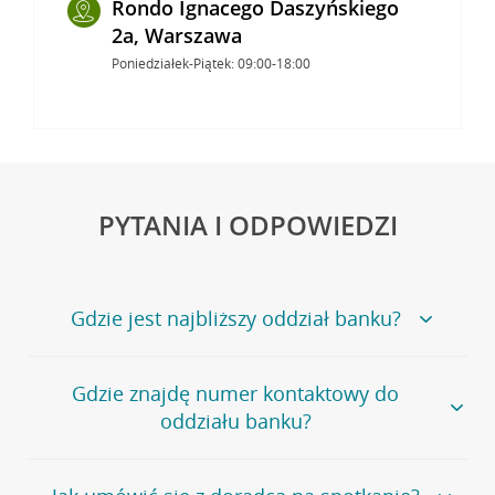
Rondo Ignacego Daszyńskiego
2a, Warszawa
Poniedziałek-Piątek: 09:00-18:00
PYTANIA I ODPOWIEDZI
Gdzie jest najbliższy oddział banku?
Jeśli szukasz oddziału naszego banku, zapraszamy na
Gdzie znajdę numer kontaktowy do
stronę
Placówki i bankomaty
, na której znajduje się
oddziału banku?
wygodna wyszukiwarka.
Alternatywnie, możesz skorzystać z pełnej
listy naszych
oddziałów
.
Bank Credit Agricole nie udostępnia ogólnego numeru