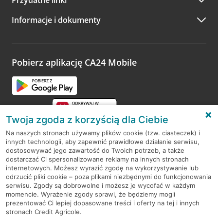
A po wizycie…
Informacje i dokumenty
Zachęcamy do podzielenia się z nami opinią o wizycie.
Wystarczy przejść na stronę
Oceń wizytę
, wyszukać
odwiedzoną placówkę i wypełnić formularz w ramach
platformy Profil Firmy w Google. Dziękujemy za wszystkie
opinie.
Pobierz aplikację CA24 Mobile
Przejdź do pytania
Twoja zgoda z korzyścią dla Ciebie
Na naszych stronach używamy plików cookie (tzw. ciasteczek) i
innych technologii, aby zapewnić prawidłowe działanie serwisu,
RODO
dostosowywać jego zawartość do Twoich potrzeb, a także
dostarczać Ci spersonalizowane reklamy na innych stronach
Regulamin serwisu
internetowych. Możesz wyrazić zgodę na wykorzystywanie lub
odrzucić pliki cookie – poza plikami niezbędnymi do funkcjonowania
Mapa serwisu
serwisu. Zgody są dobrowolne i możesz je wycofać w każdym
momencie. Wyrażenie zgody sprawi, że będziemy mogli
Polityka
Cookies
prezentować Ci lepiej dopasowane treści i oferty na tej i innych
stronach Credit Agricole.