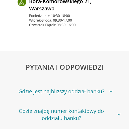
Bora-Komorowskiego 21,
Warszawa
Poniedziałek: 10:30-18:00
Wtorek-Środa: 09:30-17:00
Czwartek-Piątek: 08:30-16:00
PYTANIA I ODPOWIEDZI
Gdzie jest najbliższy oddział banku?
Jeśli szukasz oddziału naszego banku, zapraszamy na
Gdzie znajdę numer kontaktowy do
stronę
Placówki i bankomaty
, na której znajduje się
oddziału banku?
wygodna wyszukiwarka.