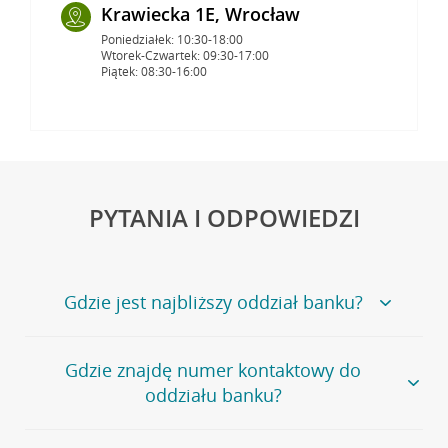
Krawiecka 1E, Wrocław
Poniedziałek: 10:30-18:00
Wtorek-Czwartek: 09:30-17:00
Piątek: 08:30-16:00
PYTANIA I ODPOWIEDZI
Gdzie jest najbliższy oddział banku?
Jeśli szukasz oddziału naszego banku, zapraszamy na
Gdzie znajdę numer kontaktowy do
stronę
Placówki i bankomaty
, na której znajduje się
oddziału banku?
wygodna wyszukiwarka.
Alternatywnie, możesz skorzystać z pełnej
listy naszych