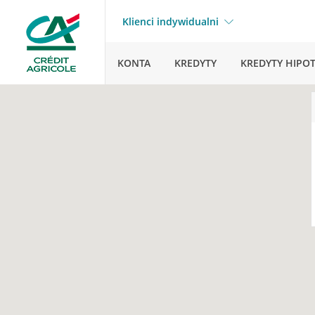
Klienci indywidualni
KONTA
KREDYTY
KREDYTY HIPO