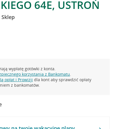
KIEGO 64E, USTROŃ
 Sklep
ają wypłatę gotówki z konta.
zpiecznego korzystania z Bankomatu
.
ą opłat i Prowizji
dla kont aby sprawdzić opłaty
taniem z bankomatów.
e
owy na twoje wakacyjne plany