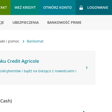
TAKT
WEŹ KREDYT
OTWÓRZ KONTO
LOGOWANIE
JE
UBEZPIECZENIA
BANKOWOŚĆ PRIME
akt i pomoc
Bankomat
ku Credit Agricole
bskrybentów i bądź na bieżąco z nowościami i
 Cash)