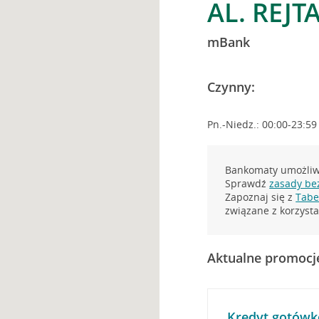
AL. REJT
mBank
Czynny:
Pn.-Niedz.: 00:00-23:59
Bankomaty umożliwi
Sprawdź
zasady be
Zapoznaj się z
Tabel
związane z korzys
Aktualne promocj
Kredyt gotówk