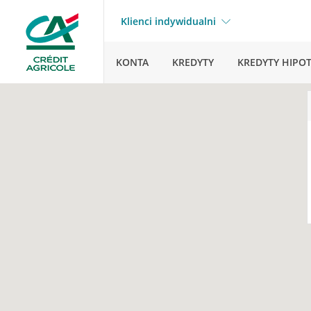
Klienci indywidualni
KONTA
KREDYTY
KREDYTY HIPO