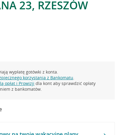
ANA 23, RZESZÓW
ają wypłatę gotówki z konta.
zpiecznego korzystania z Bankomatu
.
ą opłat i Prowizji
dla kont aby sprawdzić opłaty
taniem z bankomatów.
e
owy na twoje wakacyjne plany