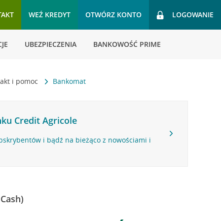
TAKT
WEŹ KREDYT
OTWÓRZ KONTO
LOGOWANIE
JE
UBEZPIECZENIA
BANKOWOŚĆ PRIME
akt i pomoc
Bankomat
ku Credit Agricole
bskrybentów i bądź na bieżąco z nowościami i
 Cash)