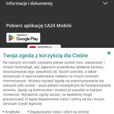
Informacje i dokumenty
Zachęcamy do podzielenia się z nami opinią o wizycie.
Wystarczy przejść na stronę
Oceń wizytę
, wyszukać
odwiedzoną placówkę i wypełnić formularz w ramach
platformy Profil Firmy w Google. Dziękujemy za wszystkie
opinie.
Pobierz aplikację CA24 Mobile
Przejdź do pytania
Twoja zgoda z korzyścią dla Ciebie
Na naszych stronach używamy plików cookie (tzw. ciasteczek) i
innych technologii, aby zapewnić prawidłowe działanie serwisu,
RODO
dostosowywać jego zawartość do Twoich potrzeb, a także
dostarczać Ci spersonalizowane reklamy na innych stronach
Regulamin serwisu
internetowych. Możesz wyrazić zgodę na wykorzystywanie lub
odrzucić pliki cookie – poza plikami niezbędnymi do funkcjonowania
Mapa serwisu
serwisu. Zgody są dobrowolne i możesz je wycofać w każdym
momencie. Wyrażenie zgody sprawi, że będziemy mogli
Polityka
Cookies
prezentować Ci lepiej dopasowane treści i oferty na tej i innych
stronach Credit Agricole.
Polityka prywatności
Analityka
Dopasowanie treści i ofert na stronie