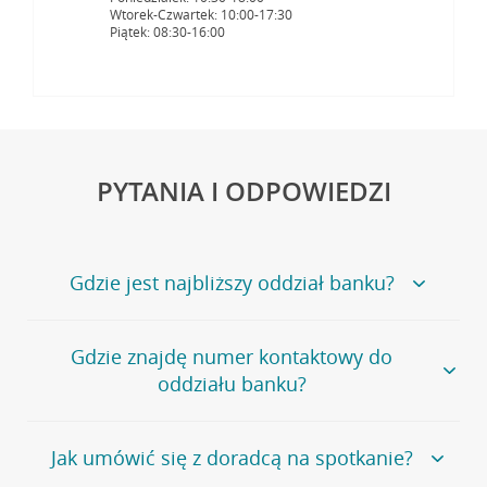
Wtorek-Czwartek: 10:00-17:30
Piątek: 08:30-16:00
PYTANIA I ODPOWIEDZI
Gdzie jest najbliższy oddział banku?
Jeśli szukasz oddziału naszego banku, zapraszamy na
Gdzie znajdę numer kontaktowy do
stronę
Placówki i bankomaty
, na której znajduje się
oddziału banku?
wygodna wyszukiwarka.
Alternatywnie, możesz skorzystać z pełnej
listy naszych
oddziałów
.
Bank Credit Agricole nie udostępnia ogólnego numeru
Jak umówić się z doradcą na spotkanie?
telefonu do placówki bankowej.
Przejdź do pytania