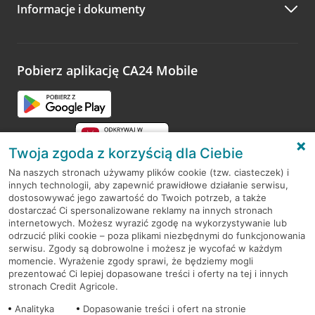
Informacje i dokumenty
Zachęcamy do podzielenia się z nami opinią o wizycie.
Wystarczy przejść na stronę
Oceń wizytę
, wyszukać
odwiedzoną placówkę i wypełnić formularz w ramach
platformy Profil Firmy w Google. Dziękujemy za wszystkie
opinie.
Pobierz aplikację CA24 Mobile
Przejdź do pytania
Twoja zgoda z korzyścią dla Ciebie
Na naszych stronach używamy plików cookie (tzw. ciasteczek) i
innych technologii, aby zapewnić prawidłowe działanie serwisu,
RODO
dostosowywać jego zawartość do Twoich potrzeb, a także
dostarczać Ci spersonalizowane reklamy na innych stronach
Regulamin serwisu
internetowych. Możesz wyrazić zgodę na wykorzystywanie lub
odrzucić pliki cookie – poza plikami niezbędnymi do funkcjonowania
Mapa serwisu
serwisu. Zgody są dobrowolne i możesz je wycofać w każdym
momencie. Wyrażenie zgody sprawi, że będziemy mogli
Polityka
Cookies
prezentować Ci lepiej dopasowane treści i oferty na tej i innych
stronach Credit Agricole.
Polityka prywatności
Analityka
Dopasowanie treści i ofert na stronie