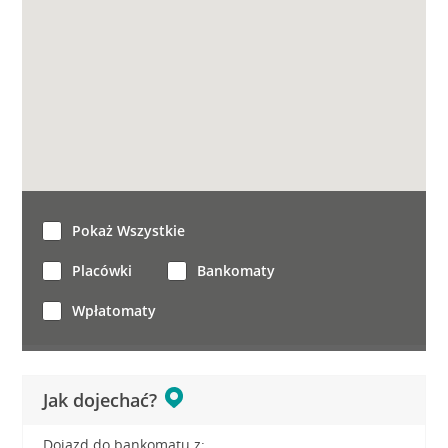
Pokaż Wszystkie
Placówki
Bankomaty
Wpłatomaty
Jak dojechać?
Dojazd do bankomatu z: