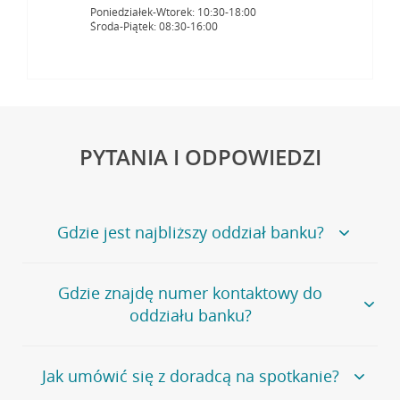
Poniedziałek-Wtorek: 10:30-18:00
Środa-Piątek: 08:30-16:00
PYTANIA I ODPOWIEDZI
Gdzie jest najbliższy oddział banku?
Jeśli szukasz oddziału naszego banku, zapraszamy na
Gdzie znajdę numer kontaktowy do
stronę
Placówki i bankomaty
, na której znajduje się
oddziału banku?
wygodna wyszukiwarka.
Alternatywnie, możesz skorzystać z pełnej
listy naszych
oddziałów
.
Bank Credit Agricole nie udostępnia ogólnego numeru
Jak umówić się z doradcą na spotkanie?
telefonu do placówki bankowej.
Przejdź do pytania