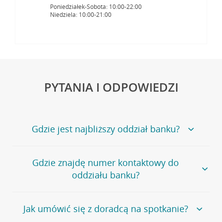
Poniedziałek-Sobota: 10:00-22:00
Niedziela: 10:00-21:00
PYTANIA I ODPOWIEDZI
Gdzie jest najbliższy oddział banku?
Jeśli szukasz oddziału naszego banku, zapraszamy na
Gdzie znajdę numer kontaktowy do
stronę
Placówki i bankomaty
, na której znajduje się
oddziału banku?
wygodna wyszukiwarka.
Alternatywnie, możesz skorzystać z pełnej
listy naszych
oddziałów
.
Bank Credit Agricole nie udostępnia ogólnego numeru
Jak umówić się z doradcą na spotkanie?
telefonu do placówki bankowej.
Przejdź do pytania