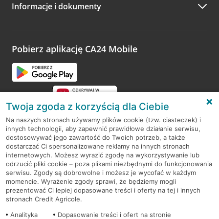
Informacje i dokumenty
Zachęcamy do podzielenia się z nami opinią o wizycie.
Wystarczy przejść na stronę
Oceń wizytę
, wyszukać
odwiedzoną placówkę i wypełnić formularz w ramach
platformy Profil Firmy w Google. Dziękujemy za wszystkie
opinie.
Pobierz aplikację CA24 Mobile
Przejdź do pytania
Twoja zgoda z korzyścią dla Ciebie
Na naszych stronach używamy plików cookie (tzw. ciasteczek) i
innych technologii, aby zapewnić prawidłowe działanie serwisu,
RODO
dostosowywać jego zawartość do Twoich potrzeb, a także
dostarczać Ci spersonalizowane reklamy na innych stronach
Regulamin serwisu
internetowych. Możesz wyrazić zgodę na wykorzystywanie lub
odrzucić pliki cookie – poza plikami niezbędnymi do funkcjonowania
Mapa serwisu
serwisu. Zgody są dobrowolne i możesz je wycofać w każdym
momencie. Wyrażenie zgody sprawi, że będziemy mogli
Polityka
Cookies
prezentować Ci lepiej dopasowane treści i oferty na tej i innych
stronach Credit Agricole.
Polityka prywatności
Analityka
Dopasowanie treści i ofert na stronie