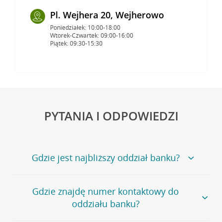
Pl. Wejhera 20, Wejherowo
Poniedziałek: 10:00-18:00
Wtorek-Czwartek: 09:00-16:00
Piątek: 09:30-15:30
PYTANIA I ODPOWIEDZI
Gdzie jest najbliższy oddział banku?
Jeśli szukasz oddziału naszego banku, zapraszamy na
Gdzie znajdę numer kontaktowy do
stronę
Placówki i bankomaty
, na której znajduje się
oddziału banku?
wygodna wyszukiwarka.