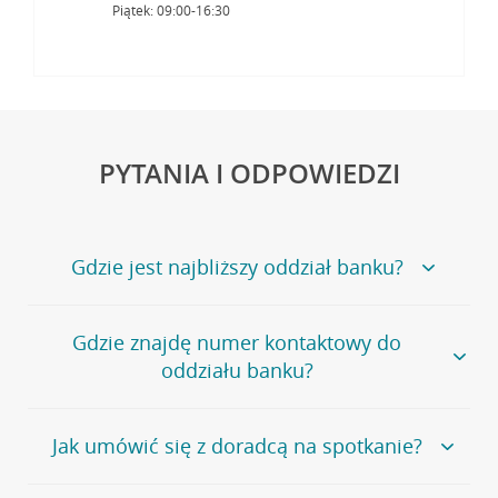
Piątek: 09:00-16:30
PYTANIA I ODPOWIEDZI
Gdzie jest najbliższy oddział banku?
Jeśli szukasz oddziału naszego banku, zapraszamy na
Gdzie znajdę numer kontaktowy do
stronę
Placówki i bankomaty
, na której znajduje się
oddziału banku?
wygodna wyszukiwarka.
Alternatywnie, możesz skorzystać z pełnej
listy naszych
oddziałów
.
Bank Credit Agricole nie udostępnia ogólnego numeru
Jak umówić się z doradcą na spotkanie?
telefonu do placówki bankowej.
Przejdź do pytania
Polecamy skorzystanie z możliwości wcześniejszego