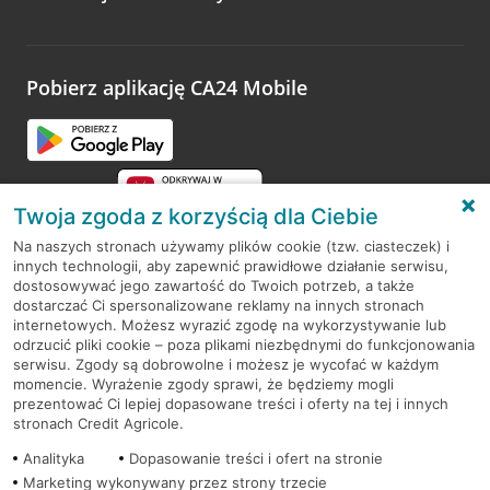
Wystarczy przejść na stronę
Oceń wizytę
, wyszukać
odwiedzoną placówkę i wypełnić formularz w ramach
platformy Profil Firmy w Google. Dziękujemy za wszystkie
opinie.
Pobierz aplikację CA24 Mobile
Przejdź do pytania
Twoja zgoda z korzyścią dla Ciebie
Na naszych stronach używamy plików cookie (tzw. ciasteczek) i
innych technologii, aby zapewnić prawidłowe działanie serwisu,
RODO
dostosowywać jego zawartość do Twoich potrzeb, a także
dostarczać Ci spersonalizowane reklamy na innych stronach
Regulamin serwisu
internetowych. Możesz wyrazić zgodę na wykorzystywanie lub
odrzucić pliki cookie – poza plikami niezbędnymi do funkcjonowania
Mapa serwisu
serwisu. Zgody są dobrowolne i możesz je wycofać w każdym
momencie. Wyrażenie zgody sprawi, że będziemy mogli
Polityka
Cookies
prezentować Ci lepiej dopasowane treści i oferty na tej i innych
stronach Credit Agricole.
Polityka prywatności
Analityka
Dopasowanie treści i ofert na stronie
Marketing wykonywany przez strony trzecie