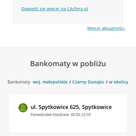
Dowiedz się więcej na CAsfera.pl
Więcej aktualności
Bankomaty w pobliżu
Bankomaty:
woj. małopolskie
Czarny Dunajec
w okolicy ul
ul. Spytkowice 625, Spytkowice
Poniedziałek-Niedziela: 00:00-23:59