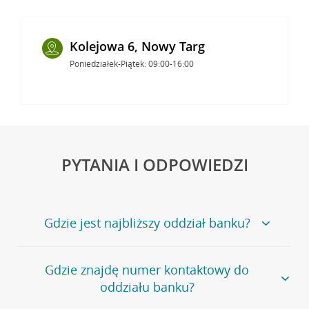
Kolejowa 6, Nowy Targ
Poniedziałek-Piątek: 09:00-16:00
PYTANIA I ODPOWIEDZI
Gdzie jest najbliższy oddział banku?
Jeśli szukasz oddziału naszego banku, zapraszamy na
Gdzie znajdę numer kontaktowy do
stronę
Placówki i bankomaty
, na której znajduje się
oddziału banku?
wygodna wyszukiwarka.