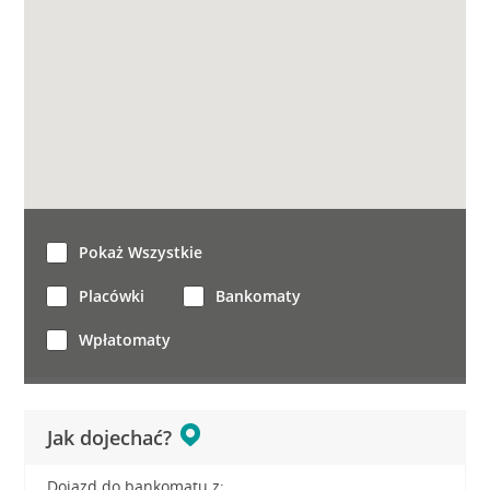
Pokaż Wszystkie
Placówki
Bankomaty
Wpłatomaty
Jak dojechać?
Dojazd do bankomatu z: