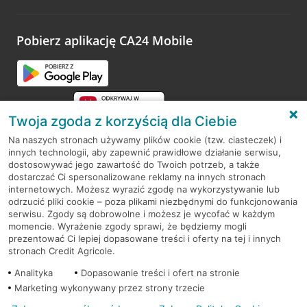
odwiedzoną placówkę i wypełnić formularz w ramach
platformy Profil Firmy w Google. Dziękujemy za wszystkie
opinie.
Pobierz aplikację CA24 Mobile
Przejdź do pytania
Twoja zgoda z korzyścią dla Ciebie
Na naszych stronach używamy plików cookie (tzw. ciasteczek) i
innych technologii, aby zapewnić prawidłowe działanie serwisu,
RODO
dostosowywać jego zawartość do Twoich potrzeb, a także
dostarczać Ci spersonalizowane reklamy na innych stronach
Regulamin serwisu
internetowych. Możesz wyrazić zgodę na wykorzystywanie lub
odrzucić pliki cookie – poza plikami niezbędnymi do funkcjonowania
Mapa serwisu
serwisu. Zgody są dobrowolne i możesz je wycofać w każdym
momencie. Wyrażenie zgody sprawi, że będziemy mogli
Polityka
Cookies
prezentować Ci lepiej dopasowane treści i oferty na tej i innych
stronach Credit Agricole.
Polityka prywatności
Analityka
Dopasowanie treści i ofert na stronie
Marketing wykonywany przez strony trzecie