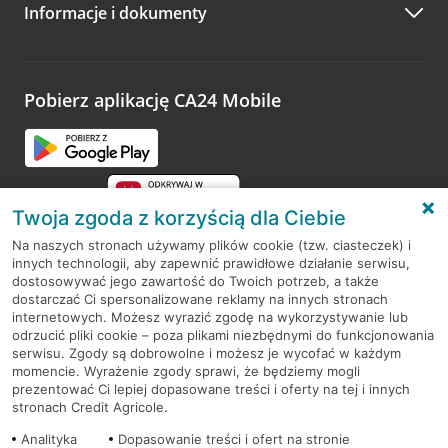
Informacje i dokumenty
Zachęcamy do podzielenia się z nami opinią o wizycie.
Wystarczy przejść na stronę
Oceń wizytę
, wyszukać
odwiedzoną placówkę i wypełnić formularz w ramach
platformy Profil Firmy w Google. Dziękujemy za wszystkie
opinie.
Pobierz aplikację CA24 Mobile
Przejdź do pytania
Twoja zgoda z korzyścią dla Ciebie
Na naszych stronach używamy plików cookie (tzw. ciasteczek) i
innych technologii, aby zapewnić prawidłowe działanie serwisu,
RODO
dostosowywać jego zawartość do Twoich potrzeb, a także
dostarczać Ci spersonalizowane reklamy na innych stronach
Regulamin serwisu
internetowych. Możesz wyrazić zgodę na wykorzystywanie lub
odrzucić pliki cookie – poza plikami niezbędnymi do funkcjonowania
Mapa serwisu
serwisu. Zgody są dobrowolne i możesz je wycofać w każdym
momencie. Wyrażenie zgody sprawi, że będziemy mogli
Polityka
Cookies
prezentować Ci lepiej dopasowane treści i oferty na tej i innych
stronach Credit Agricole.
Polityka prywatności
Analityka
Dopasowanie treści i ofert na stronie