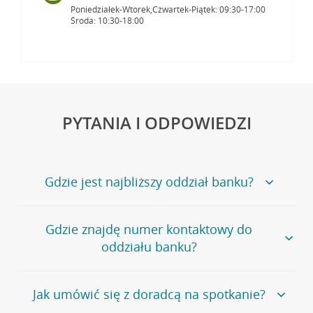
Poniedziałek-Wtorek,Czwartek-Piątek: 09:30-17:00
Środa: 10:30-18:00
PYTANIA I ODPOWIEDZI
Gdzie jest najbliższy oddział banku?
Jeśli szukasz oddziału naszego banku, zapraszamy na
Gdzie znajdę numer kontaktowy do
stronę
Placówki i bankomaty
, na której znajduje się
oddziału banku?
wygodna wyszukiwarka.
Alternatywnie, możesz skorzystać z pełnej
listy naszych
oddziałów
.
Bank Credit Agricole nie udostępnia ogólnego numeru
Jak umówić się z doradcą na spotkanie?
telefonu do placówki bankowej.
Przejdź do pytania