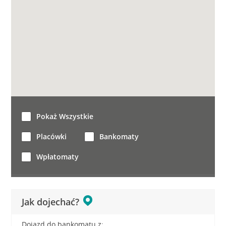
Pokaż Wszystkie
Placówki
Bankomaty
Wpłatomaty
Jak dojechać?
Dojazd do bankomatu z: