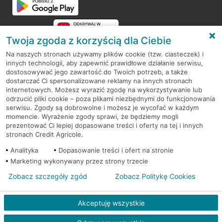
Twoja zgoda z korzyścią dla Ciebie
Na naszych stronach używamy plików cookie (tzw. ciasteczek) i
innych technologii, aby zapewnić prawidłowe działanie serwisu,
RODO
dostosowywać jego zawartość do Twoich potrzeb, a także
dostarczać Ci spersonalizowane reklamy na innych stronach
Regulamin serwisu
internetowych. Możesz wyrazić zgodę na wykorzystywanie lub
odrzucić pliki cookie – poza plikami niezbędnymi do funkcjonowania
Mapa serwisu
serwisu. Zgody są dobrowolne i możesz je wycofać w każdym
momencie. Wyrażenie zgody sprawi, że będziemy mogli
Polityka
Cookies
prezentować Ci lepiej dopasowane treści i oferty na tej i innych
stronach Credit Agricole.
Polityka prywatności
Analityka
Dopasowanie treści i ofert na stronie
Marketing wykonywany przez strony trzecie
Zobacz szczegóły zgód
Zobacz Politykę Cookies
© 2026 Credit Agricole Bank Polska S.A. Wszelkie prawa zastrzeżone
Akceptuję wszystkie