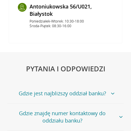
Antoniukowska 56/U021,
Białystok
Poniedziałek-Wtorek: 10:30-18:00
Środa-Piątek: 08:30-16:00
PYTANIA I ODPOWIEDZI
Gdzie jest najbliższy oddział banku?
Jeśli szukasz oddziału naszego banku, zapraszamy na
Gdzie znajdę numer kontaktowy do
stronę
Placówki i bankomaty
, na której znajduje się
oddziału banku?
wygodna wyszukiwarka.