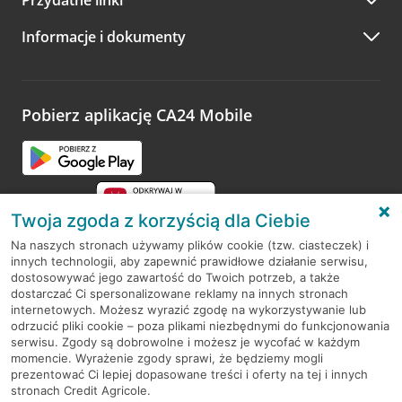
A po wizycie…
Informacje i dokumenty
Zachęcamy do podzielenia się z nami opinią o wizycie.
Wystarczy przejść na stronę
Oceń wizytę
, wyszukać
odwiedzoną placówkę i wypełnić formularz w ramach
platformy Profil Firmy w Google. Dziękujemy za wszystkie
opinie.
Pobierz aplikację CA24 Mobile
Przejdź do pytania
Twoja zgoda z korzyścią dla Ciebie
Na naszych stronach używamy plików cookie (tzw. ciasteczek) i
innych technologii, aby zapewnić prawidłowe działanie serwisu,
RODO
dostosowywać jego zawartość do Twoich potrzeb, a także
dostarczać Ci spersonalizowane reklamy na innych stronach
Regulamin serwisu
internetowych. Możesz wyrazić zgodę na wykorzystywanie lub
odrzucić pliki cookie – poza plikami niezbędnymi do funkcjonowania
Mapa serwisu
serwisu. Zgody są dobrowolne i możesz je wycofać w każdym
momencie. Wyrażenie zgody sprawi, że będziemy mogli
Polityka
Cookies
prezentować Ci lepiej dopasowane treści i oferty na tej i innych
stronach Credit Agricole.