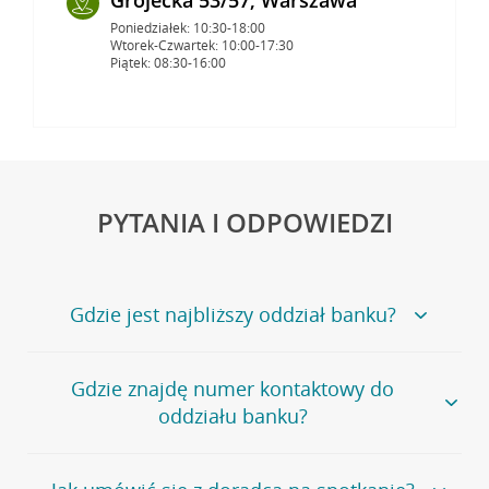
Poniedziałek: 10:30-18:00
Wtorek-Czwartek: 10:00-17:30
Piątek: 08:30-16:00
PYTANIA I ODPOWIEDZI
Gdzie jest najbliższy oddział banku?
Jeśli szukasz oddziału naszego banku, zapraszamy na
Gdzie znajdę numer kontaktowy do
stronę
Placówki i bankomaty
, na której znajduje się
oddziału banku?
wygodna wyszukiwarka.
Alternatywnie, możesz skorzystać z pełnej
listy naszych
oddziałów
.
Bank Credit Agricole nie udostępnia ogólnego numeru