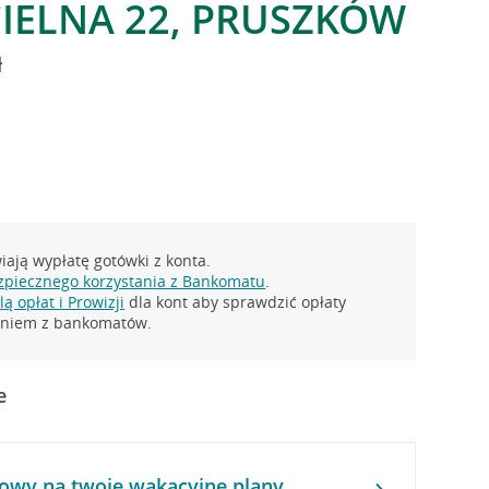
CIELNA 22, PRUSZKÓW
ł
ają wypłatę gotówki z konta.
zpiecznego korzystania z Bankomatu
.
ą opłat i Prowizji
dla kont aby sprawdzić opłaty
taniem z bankomatów.
e
owy na twoje wakacyjne plany