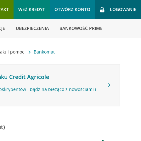
TAKT
WEŹ KREDYT
OTWÓRZ KONTO
LOGOWANIE
JE
UBEZPIECZENIA
BANKOWOŚĆ PRIME
akt i pomoc
Bankomat
ku Credit Agricole
bskrybentów i bądź na bieżąco z nowościami i
t)