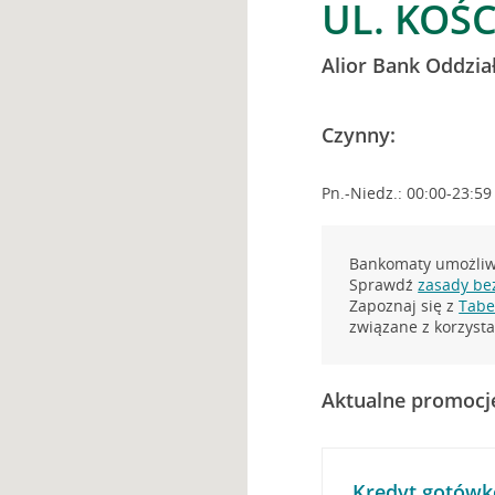
UL. KOŚ
Alior Bank Oddzia
Czynny:
Pn.-Niedz.: 00:00-23:59
Bankomaty umożliwi
Sprawdź
zasady be
Zapoznaj się z
Tabel
związane z korzys
Aktualne promocj
Kredyt gotówk