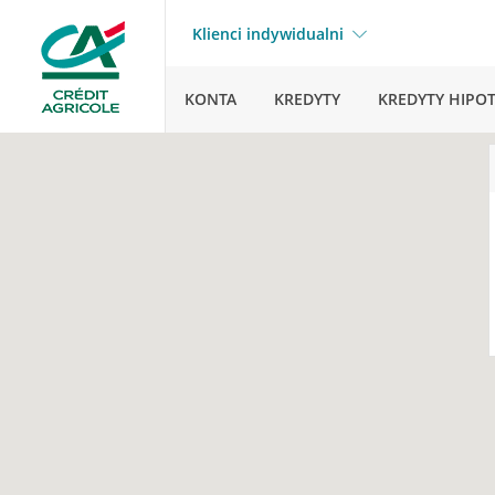
Klienci indywidualni
KONTA
KREDYTY
KREDYTY HIPO