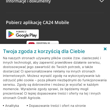
Informacje i dokumenty
Zachęcamy do podzielenia się z nami opinią o wizycie.
Wystarczy przejść na stronę
Oceń wizytę
, wyszukać
odwiedzoną placówkę i wypełnić formularz w ramach
platformy Profil Firmy w Google. Dziękujemy za wszystkie
opinie.
Pobierz aplikację CA24 Mobile
Przejdź do pytania
Twoja zgoda z korzyścią dla Ciebie
Na naszych stronach używamy plików cookie (tzw. ciasteczek) i
innych technologii, aby zapewnić prawidłowe działanie serwisu,
RODO
dostosowywać jego zawartość do Twoich potrzeb, a także
dostarczać Ci spersonalizowane reklamy na innych stronach
Regulamin serwisu
internetowych. Możesz wyrazić zgodę na wykorzystywanie lub
odrzucić pliki cookie – poza plikami niezbędnymi do funkcjonowania
Mapa serwisu
serwisu. Zgody są dobrowolne i możesz je wycofać w każdym
momencie. Wyrażenie zgody sprawi, że będziemy mogli
Polityka
Cookies
prezentować Ci lepiej dopasowane treści i oferty na tej i innych
stronach Credit Agricole.
Polityka prywatności
Analityka
Dopasowanie treści i ofert na stronie