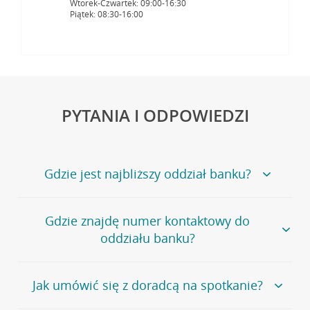
Wtorek-Czwartek: 09:00-16:30
Piątek: 08:30-16:00
PYTANIA I ODPOWIEDZI
Gdzie jest najbliższy oddział banku?
Jeśli szukasz oddziału naszego banku, zapraszamy na
Gdzie znajdę numer kontaktowy do
stronę
Placówki i bankomaty
, na której znajduje się
oddziału banku?
wygodna wyszukiwarka.
Alternatywnie, możesz skorzystać z pełnej
listy naszych
oddziałów
.
Bank Credit Agricole nie udostępnia ogólnego numeru
Jak umówić się z doradcą na spotkanie?
telefonu do placówki bankowej.
Przejdź do pytania