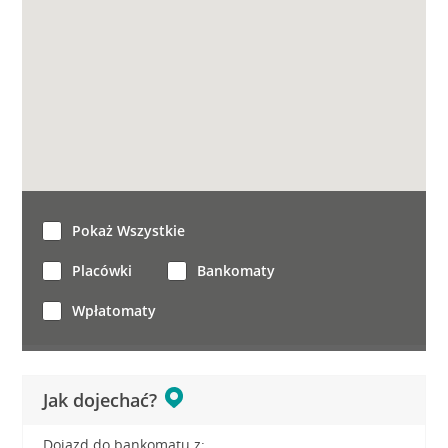
Pokaż Wszystkie
Placówki
Bankomaty
Wpłatomaty
Jak dojechać?
Dojazd do bankomatu z: