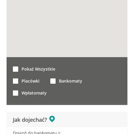
Pokaż Wszystkie
Placówki
Bankomaty
Wpłatomaty
Jak dojechać?
Dojazd do bankomatu z: