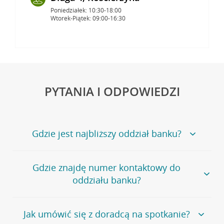
Poniedziałek: 10:30-18:00
Wtorek-Piątek: 09:00-16:30
PYTANIA I ODPOWIEDZI
Gdzie jest najbliższy oddział banku?
Jeśli szukasz oddziału naszego banku, zapraszamy na
Gdzie znajdę numer kontaktowy do
stronę
Placówki i bankomaty
, na której znajduje się
oddziału banku?
wygodna wyszukiwarka.
Alternatywnie, możesz skorzystać z pełnej
listy naszych
oddziałów
.
Bank Credit Agricole nie udostępnia ogólnego numeru
Jak umówić się z doradcą na spotkanie?
telefonu do placówki bankowej.