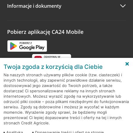
Informacje i dokumenty
Zachęcamy do podzielenia się z nami opinią o wizycie.
Wystarczy przejść na stronę
Oceń wizytę
, wyszukać
odwiedzoną placówkę i wypełnić formularz w ramach
platformy Profil Firmy w Google. Dziękujemy za wszystkie
opinie.
Pobierz aplikację CA24 Mobile
Przejdź do pytania
Twoja zgoda z korzyścią dla Ciebie
Na naszych stronach używamy plików cookie (tzw. ciasteczek) i
innych technologii, aby zapewnić prawidłowe działanie serwisu,
RODO
dostosowywać jego zawartość do Twoich potrzeb, a także
dostarczać Ci spersonalizowane reklamy na innych stronach
Regulamin serwisu
internetowych. Możesz wyrazić zgodę na wykorzystywanie lub
odrzucić pliki cookie – poza plikami niezbędnymi do funkcjonowania
Mapa serwisu
serwisu. Zgody są dobrowolne i możesz je wycofać w każdym
momencie. Wyrażenie zgody sprawi, że będziemy mogli
Polityka
Cookies
prezentować Ci lepiej dopasowane treści i oferty na tej i innych
stronach Credit Agricole.
Polityka prywatności
Analityka
Dopasowanie treści i ofert na stronie