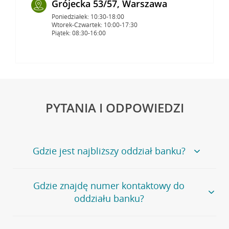
Grójecka 53/57, Warszawa
Poniedziałek: 10:30-18:00
Wtorek-Czwartek: 10:00-17:30
Piątek: 08:30-16:00
PYTANIA I ODPOWIEDZI
Gdzie jest najbliższy oddział banku?
Jeśli szukasz oddziału naszego banku, zapraszamy na
Gdzie znajdę numer kontaktowy do
stronę
Placówki i bankomaty
, na której znajduje się
oddziału banku?
wygodna wyszukiwarka.
Alternatywnie, możesz skorzystać z pełnej
listy naszych
oddziałów
.
Bank Credit Agricole nie udostępnia ogólnego numeru