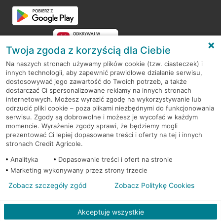
Przejdź do pytania
Twoja zgoda z korzyścią dla Ciebie
Na naszych stronach używamy plików cookie (tzw. ciasteczek) i
innych technologii, aby zapewnić prawidłowe działanie serwisu,
RODO
dostosowywać jego zawartość do Twoich potrzeb, a także
dostarczać Ci spersonalizowane reklamy na innych stronach
Regulamin serwisu
internetowych. Możesz wyrazić zgodę na wykorzystywanie lub
odrzucić pliki cookie – poza plikami niezbędnymi do funkcjonowania
Mapa serwisu
serwisu. Zgody są dobrowolne i możesz je wycofać w każdym
momencie. Wyrażenie zgody sprawi, że będziemy mogli
Polityka
Cookies
prezentować Ci lepiej dopasowane treści i oferty na tej i innych
stronach Credit Agricole.
Polityka prywatności
Analityka
Dopasowanie treści i ofert na stronie
Marketing wykonywany przez strony trzecie
Zobacz szczegóły zgód
Zobacz Politykę Cookies
© 2026 Credit Agricole Bank Polska S.A. Wszelkie prawa zastrzeżone
Akceptuję wszystkie