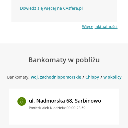
Dowiedz się więcej na CAsfera.pl
Więcej aktualności
Bankomaty w pobliżu
Bankomaty:
woj. zachodniopomorskie
Chłopy
w okolicy ul
ul. Nadmorska 68, Sarbinowo
Poniedziałek-Niedziela: 00:00-23:59