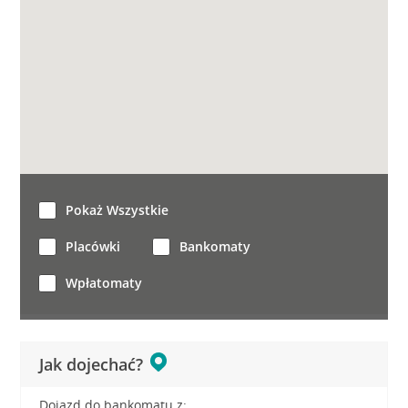
Pokaż Wszystkie
Placówki
Bankomaty
Wpłatomaty
Jak dojechać?
Dojazd do bankomatu z: