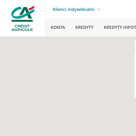
Klienci indywidualni
KONTA
KREDYTY
KREDYTY HIPO