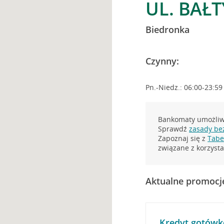
UL. BAŁT
Biedronka
Czynny:
Pn.-Niedz.: 06:00-23:59
Bankomaty umożliwi
Sprawdź
zasady be
Zapoznaj się z
Tabel
związane z korzys
Aktualne promocj
Kredyt gotówk