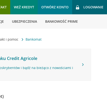
TAKT
WEŹ KREDYT
OTWÓRZ KONTO
LOGOWANIE
JE
UBEZPIECZENIA
BANKOWOŚĆ PRIME
akt i pomoc
Bankomat
ku Credit Agricole
bskrybentów i bądź na bieżąco z nowościami i
t)