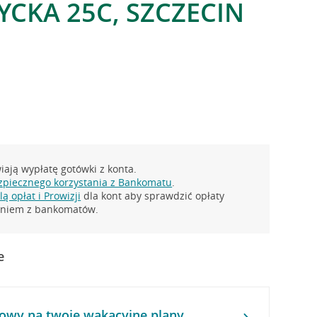
YCKA 25C, SZCZECIN
ają wypłatę gotówki z konta.
zpiecznego korzystania z Bankomatu
.
ą opłat i Prowizji
dla kont aby sprawdzić opłaty
taniem z bankomatów.
e
owy na twoje wakacyjne plany