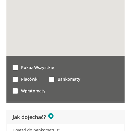
Pokaż Wszystkie
Placówki
Bankomaty
Wpłatomaty
Jak dojechać?
Dojazd do bankomatu z: