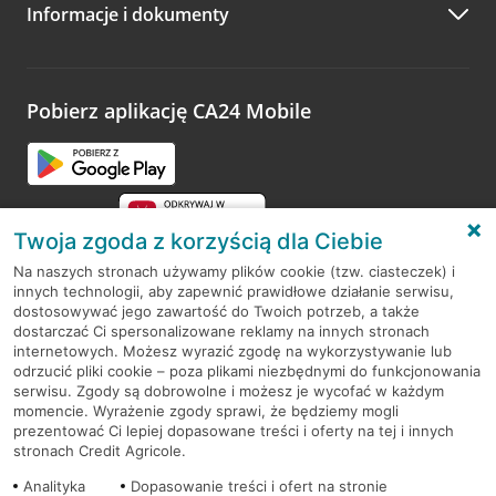
Informacje i dokumenty
Zachęcamy do podzielenia się z nami opinią o wizycie.
Wystarczy przejść na stronę
Oceń wizytę
, wyszukać
odwiedzoną placówkę i wypełnić formularz w ramach
platformy Profil Firmy w Google. Dziękujemy za wszystkie
opinie.
Pobierz aplikację CA24 Mobile
Przejdź do pytania
Twoja zgoda z korzyścią dla Ciebie
Na naszych stronach używamy plików cookie (tzw. ciasteczek) i
innych technologii, aby zapewnić prawidłowe działanie serwisu,
RODO
dostosowywać jego zawartość do Twoich potrzeb, a także
dostarczać Ci spersonalizowane reklamy na innych stronach
Regulamin serwisu
internetowych. Możesz wyrazić zgodę na wykorzystywanie lub
odrzucić pliki cookie – poza plikami niezbędnymi do funkcjonowania
Mapa serwisu
serwisu. Zgody są dobrowolne i możesz je wycofać w każdym
momencie. Wyrażenie zgody sprawi, że będziemy mogli
Polityka
Cookies
prezentować Ci lepiej dopasowane treści i oferty na tej i innych
stronach Credit Agricole.
Polityka prywatności
Analityka
Dopasowanie treści i ofert na stronie