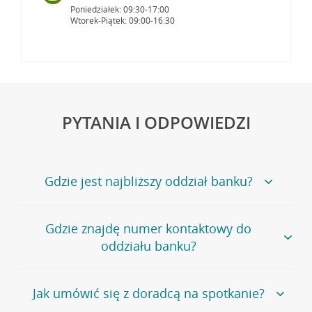
Poniedziałek: 09:30-17:00
Wtorek-Piątek: 09:00-16:30
PYTANIA I ODPOWIEDZI
Gdzie jest najbliższy oddział banku?
Jeśli szukasz oddziału naszego banku, zapraszamy na
Gdzie znajdę numer kontaktowy do
stronę
Placówki i bankomaty
, na której znajduje się
oddziału banku?
wygodna wyszukiwarka.
Alternatywnie, możesz skorzystać z pełnej
listy naszych
oddziałów
.
Bank Credit Agricole nie udostępnia ogólnego numeru
Jak umówić się z doradcą na spotkanie?
telefonu do placówki bankowej.
Przejdź do pytania