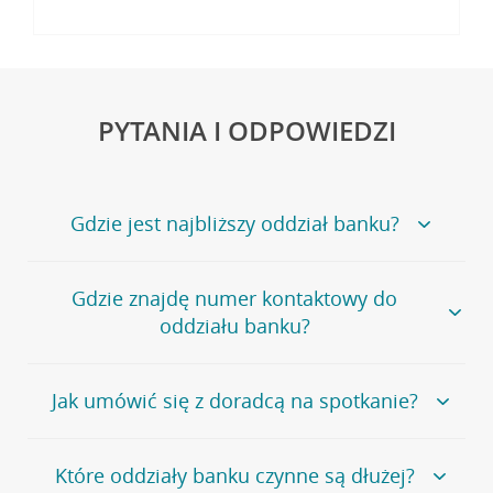
PYTANIA I ODPOWIEDZI
Gdzie jest najbliższy oddział banku?
Jeśli szukasz oddziału naszego banku, zapraszamy na
Gdzie znajdę numer kontaktowy do
stronę
Placówki i bankomaty
, na której znajduje się
oddziału banku?
wygodna wyszukiwarka.
Alternatywnie, możesz skorzystać z pełnej
listy naszych
oddziałów
.
Bank Credit Agricole nie udostępnia ogólnego numeru
Jak umówić się z doradcą na spotkanie?
telefonu do placówki bankowej.
Przejdź do pytania
Polecamy skorzystanie z możliwości wcześniejszego
Jeśli jesteś już
naszym
umówienia się z doradcą w placówce bankowej
.
Które oddziały banku czynne są dłużej?
klientem
możesz
samodzielnie
umówić się na spotkanie z