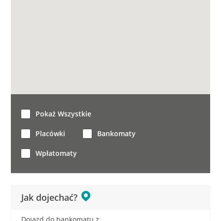
Pokaż Wszystkie
Placówki
Bankomaty
Wpłatomaty
Jak dojechać?
Dojazd do bankomatu z: