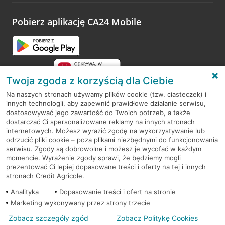
platformy Profil Firmy w Google. Dziękujemy za wszystkie
opinie.
Pobierz aplikację CA24 Mobile
Przejdź do pytania
Twoja zgoda z korzyścią dla Ciebie
Na naszych stronach używamy plików cookie (tzw. ciasteczek) i
innych technologii, aby zapewnić prawidłowe działanie serwisu,
RODO
dostosowywać jego zawartość do Twoich potrzeb, a także
dostarczać Ci spersonalizowane reklamy na innych stronach
Regulamin serwisu
internetowych. Możesz wyrazić zgodę na wykorzystywanie lub
odrzucić pliki cookie – poza plikami niezbędnymi do funkcjonowania
Mapa serwisu
serwisu. Zgody są dobrowolne i możesz je wycofać w każdym
momencie. Wyrażenie zgody sprawi, że będziemy mogli
Polityka
Cookies
prezentować Ci lepiej dopasowane treści i oferty na tej i innych
stronach Credit Agricole.
Polityka prywatności
Analityka
Dopasowanie treści i ofert na stronie
Marketing wykonywany przez strony trzecie
Zobacz szczegóły zgód
Zobacz Politykę Cookies
© 2026 Credit Agricole Bank Polska S.A. Wszelkie prawa zastrzeżone