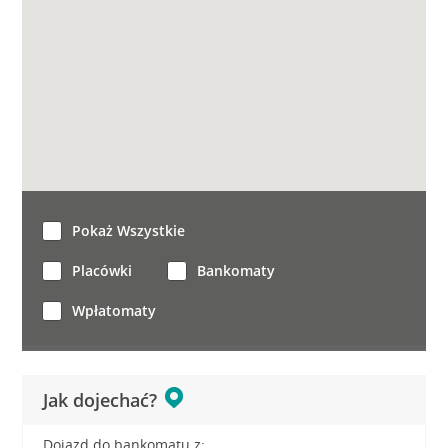
Pokaż Wszystkie
Placówki
Bankomaty
Wpłatomaty
Jak dojechać?
Dojazd do bankomatu z: