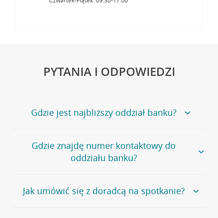
Czwartek-Piątek: 09:30-17:00
PYTANIA I ODPOWIEDZI
Gdzie jest najbliższy oddział banku?
Jeśli szukasz oddziału naszego banku, zapraszamy na
Gdzie znajdę numer kontaktowy do
stronę
Placówki i bankomaty
, na której znajduje się
oddziału banku?
wygodna wyszukiwarka.
Alternatywnie, możesz skorzystać z pełnej
listy naszych
oddziałów
.
Bank Credit Agricole nie udostępnia ogólnego numeru
Jak umówić się z doradcą na spotkanie?
telefonu do placówki bankowej.
Przejdź do pytania
Polecamy skorzystanie z możliwości wcześniejszego