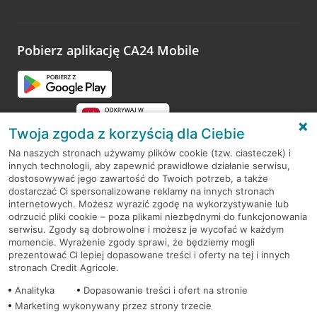
Wystarczy przejść na stronę
Oceń wizytę
, wyszukać
odwiedzoną placówkę i wypełnić formularz w ramach
platformy Profil Firmy w Google. Dziękujemy za wszystkie
opinie.
Pobierz aplikację CA24 Mobile
Przejdź do pytania
Twoja zgoda z korzyścią dla Ciebie
Na naszych stronach używamy plików cookie (tzw. ciasteczek) i
innych technologii, aby zapewnić prawidłowe działanie serwisu,
RODO
dostosowywać jego zawartość do Twoich potrzeb, a także
dostarczać Ci spersonalizowane reklamy na innych stronach
Regulamin serwisu
internetowych. Możesz wyrazić zgodę na wykorzystywanie lub
odrzucić pliki cookie – poza plikami niezbędnymi do funkcjonowania
Mapa serwisu
serwisu. Zgody są dobrowolne i możesz je wycofać w każdym
momencie. Wyrażenie zgody sprawi, że będziemy mogli
Polityka
Cookies
prezentować Ci lepiej dopasowane treści i oferty na tej i innych
stronach Credit Agricole.
Polityka prywatności
Analityka
Dopasowanie treści i ofert na stronie
Marketing wykonywany przez strony trzecie