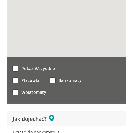
Pokaż Wszystkie
Placówki
Bankomaty
Wpłatomaty
Jak dojechać?
Dojazd do bankomatu z: