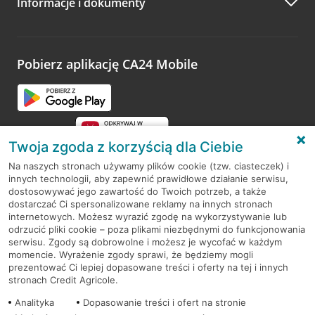
Informacje i dokumenty
Zachęcamy do podzielenia się z nami opinią o wizycie.
Wystarczy przejść na stronę
Oceń wizytę
, wyszukać
odwiedzoną placówkę i wypełnić formularz w ramach
platformy Profil Firmy w Google. Dziękujemy za wszystkie
opinie.
Pobierz aplikację CA24 Mobile
Przejdź do pytania
Twoja zgoda z korzyścią dla Ciebie
Na naszych stronach używamy plików cookie (tzw. ciasteczek) i
innych technologii, aby zapewnić prawidłowe działanie serwisu,
RODO
dostosowywać jego zawartość do Twoich potrzeb, a także
dostarczać Ci spersonalizowane reklamy na innych stronach
Regulamin serwisu
internetowych. Możesz wyrazić zgodę na wykorzystywanie lub
odrzucić pliki cookie – poza plikami niezbędnymi do funkcjonowania
Mapa serwisu
serwisu. Zgody są dobrowolne i możesz je wycofać w każdym
momencie. Wyrażenie zgody sprawi, że będziemy mogli
Polityka
Cookies
prezentować Ci lepiej dopasowane treści i oferty na tej i innych
stronach Credit Agricole.
Polityka prywatności
Analityka
Dopasowanie treści i ofert na stronie