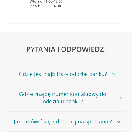
Wtorek: 11:00-18:00
Piątek: 09:00-16:00
PYTANIA I ODPOWIEDZI
Gdzie jest najbliższy oddział banku?
Jeśli szukasz oddziału naszego banku, zapraszamy na
Gdzie znajdę numer kontaktowy do
stronę
Placówki i bankomaty
, na której znajduje się
oddziału banku?
wygodna wyszukiwarka.
Alternatywnie, możesz skorzystać z pełnej
listy naszych
oddziałów
.
Bank Credit Agricole nie udostępnia ogólnego numeru
Jak umówić się z doradcą na spotkanie?
telefonu do placówki bankowej.
Przejdź do pytania