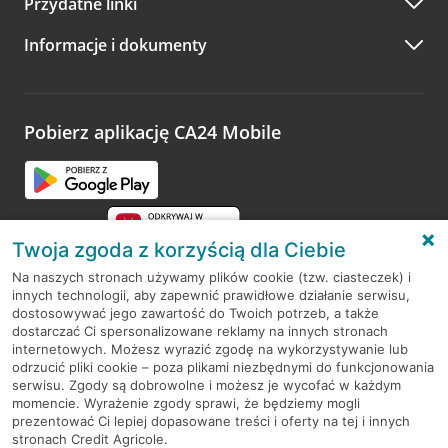
Przydatne linki
A po wizycie…
Informacje i dokumenty
Zachęcamy do podzielenia się z nami opinią o wizycie.
Wystarczy przejść na stronę
Oceń wizytę
, wyszukać
odwiedzoną placówkę i wypełnić formularz w ramach
platformy Profil Firmy w Google. Dziękujemy za wszystkie
opinie.
Pobierz aplikację CA24 Mobile
Przejdź do pytania
Twoja zgoda z korzyścią dla Ciebie
Na naszych stronach używamy plików cookie (tzw. ciasteczek) i
innych technologii, aby zapewnić prawidłowe działanie serwisu,
RODO
dostosowywać jego zawartość do Twoich potrzeb, a także
dostarczać Ci spersonalizowane reklamy na innych stronach
Regulamin serwisu
internetowych. Możesz wyrazić zgodę na wykorzystywanie lub
odrzucić pliki cookie – poza plikami niezbędnymi do funkcjonowania
Mapa serwisu
serwisu. Zgody są dobrowolne i możesz je wycofać w każdym
momencie. Wyrażenie zgody sprawi, że będziemy mogli
Polityka
Cookies
prezentować Ci lepiej dopasowane treści i oferty na tej i innych
stronach Credit Agricole.