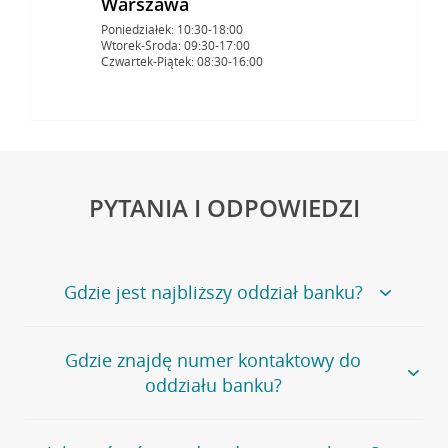
Warszawa
Poniedziałek: 10:30-18:00
Wtorek-Środa: 09:30-17:00
Czwartek-Piątek: 08:30-16:00
PYTANIA I ODPOWIEDZI
Gdzie jest najbliższy oddział banku?
Jeśli szukasz oddziału naszego banku, zapraszamy na
Gdzie znajdę numer kontaktowy do
stronę
Placówki i bankomaty
, na której znajduje się
oddziału banku?
wygodna wyszukiwarka.
Alternatywnie, możesz skorzystać z pełnej
listy naszych
oddziałów
.
Bank Credit Agricole nie udostępnia ogólnego numeru