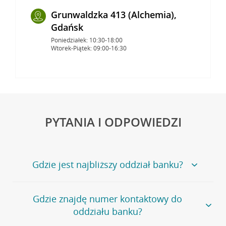
Grunwaldzka 413 (Alchemia),
Gdańsk
Poniedziałek: 10:30-18:00
Wtorek-Piątek: 09:00-16:30
PYTANIA I ODPOWIEDZI
Gdzie jest najbliższy oddział banku?
Jeśli szukasz oddziału naszego banku, zapraszamy na
Gdzie znajdę numer kontaktowy do
stronę
Placówki i bankomaty
, na której znajduje się
oddziału banku?
wygodna wyszukiwarka.