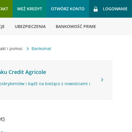
TAKT
WEŹ KREDYT
OTWÓRZ KONTO
LOGOWANIE
JE
UBEZPIECZENIA
BANKOWOŚĆ PRIME
akt i pomoc
Bankomat
ku Credit Agricole
bskrybentów i bądź na bieżąco z nowościami i
t)