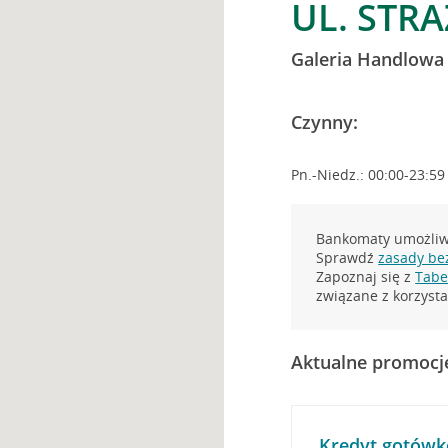
UL. STR
Galeria Handlowa
Czynny:
Pn.-Niedz.: 00:00-23:59
Bankomaty umożliwi
Sprawdź
zasady be
Zapoznaj się z
Tabel
związane z korzys
Aktualne promocj
Kredyt gotówk