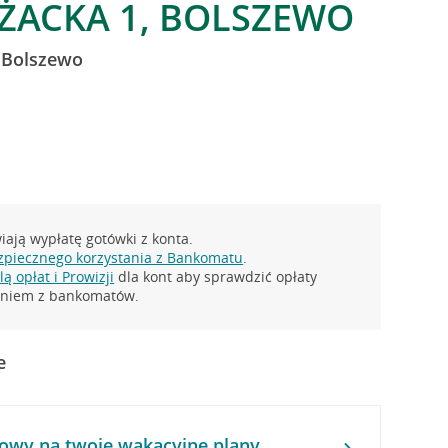
AŻACKA 1, BOLSZEWO
 Bolszewo
ają wypłatę gotówki z konta.
zpiecznego korzystania z Bankomatu
.
ą opłat i Prowizji
dla kont aby sprawdzić opłaty
taniem z bankomatów.
e
owy na twoje wakacyjne plany