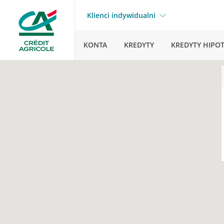
Klienci indywidualni
KONTA
KREDYTY
KREDYTY HIPO