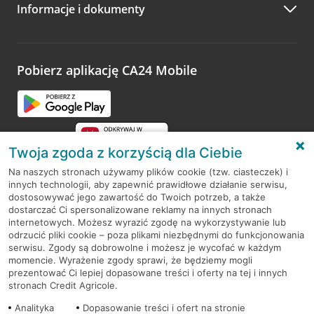
Informacje i dokumenty
Zachęcamy do podzielenia się z nami opinią o wizycie.
Wystarczy przejść na stronę
Oceń wizytę
, wyszukać
odwiedzoną placówkę i wypełnić formularz w ramach
platformy Profil Firmy w Google. Dziękujemy za wszystkie
opinie.
Pobierz aplikację CA24 Mobile
Przejdź do pytania
Twoja zgoda z korzyścią dla Ciebie
Na naszych stronach używamy plików cookie (tzw. ciasteczek) i
innych technologii, aby zapewnić prawidłowe działanie serwisu,
RODO
dostosowywać jego zawartość do Twoich potrzeb, a także
dostarczać Ci spersonalizowane reklamy na innych stronach
Regulamin serwisu
internetowych. Możesz wyrazić zgodę na wykorzystywanie lub
odrzucić pliki cookie – poza plikami niezbędnymi do funkcjonowania
Mapa serwisu
serwisu. Zgody są dobrowolne i możesz je wycofać w każdym
momencie. Wyrażenie zgody sprawi, że będziemy mogli
Polityka
Cookies
prezentować Ci lepiej dopasowane treści i oferty na tej i innych
stronach Credit Agricole.
Polityka prywatności
Analityka
Dopasowanie treści i ofert na stronie