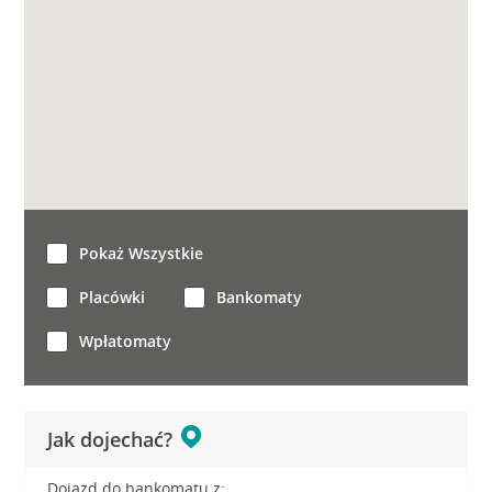
Pokaż Wszystkie
Placówki
Bankomaty
Wpłatomaty
Jak dojechać?
Dojazd do bankomatu z: