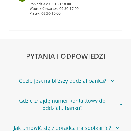
Poniedziałek: 10:30-18:00
Wtorek-Czwartek: 09:30-17:00
Piątek: 08:30-16:00
PYTANIA I ODPOWIEDZI
Gdzie jest najbliższy oddział banku?
Jeśli szukasz oddziału naszego banku, zapraszamy na
Gdzie znajdę numer kontaktowy do
stronę
Placówki i bankomaty
, na której znajduje się
oddziału banku?
wygodna wyszukiwarka.
Alternatywnie, możesz skorzystać z pełnej
listy naszych
oddziałów
.
Bank Credit Agricole nie udostępnia ogólnego numeru
Jak umówić się z doradcą na spotkanie?
telefonu do placówki bankowej.