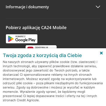
Informacje i dokumenty
Zachęcamy do podzielenia się z nami opinią o wizycie.
Wystarczy przejść na stronę
Oceń wizytę
, wyszukać
odwiedzoną placówkę i wypełnić formularz w ramach
platformy Profil Firmy w Google. Dziękujemy za wszystkie
opinie.
Pobierz aplikację CA24 Mobile
Przejdź do pytania
Twoja zgoda z korzyścią dla Ciebie
Na naszych stronach używamy plików cookie (tzw. ciasteczek) i
innych technologii, aby zapewnić prawidłowe działanie serwisu,
RODO
dostosowywać jego zawartość do Twoich potrzeb, a także
dostarczać Ci spersonalizowane reklamy na innych stronach
Regulamin serwisu
internetowych. Możesz wyrazić zgodę na wykorzystywanie lub
odrzucić pliki cookie – poza plikami niezbędnymi do funkcjonowania
Mapa serwisu
serwisu. Zgody są dobrowolne i możesz je wycofać w każdym
momencie. Wyrażenie zgody sprawi, że będziemy mogli
Polityka
Cookies
prezentować Ci lepiej dopasowane treści i oferty na tej i innych
stronach Credit Agricole.
Polityka prywatności