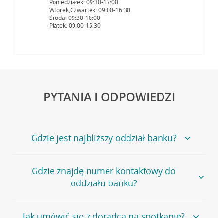
Poniedziałek: 09:30-17:00
Wtorek,Czwartek: 09:00-16:30
Środa: 09:30-18:00
Piątek: 09:00-15:30
PYTANIA I ODPOWIEDZI
Gdzie jest najbliższy oddział banku?
Jeśli szukasz oddziału naszego banku, zapraszamy na
Gdzie znajdę numer kontaktowy do
stronę
Placówki i bankomaty
, na której znajduje się
oddziału banku?
wygodna wyszukiwarka.
Alternatywnie, możesz skorzystać z pełnej
listy naszych
oddziałów
.
Bank Credit Agricole nie udostępnia ogólnego numeru
Jak umówić się z doradcą na spotkanie?