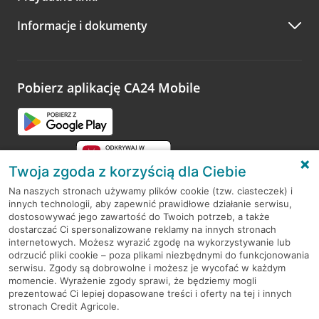
A po wizycie…
Informacje i dokumenty
Zachęcamy do podzielenia się z nami opinią o wizycie.
Wystarczy przejść na stronę
Oceń wizytę
, wyszukać
odwiedzoną placówkę i wypełnić formularz w ramach
platformy Profil Firmy w Google. Dziękujemy za wszystkie
opinie.
Pobierz aplikację CA24 Mobile
Przejdź do pytania
Twoja zgoda z korzyścią dla Ciebie
Na naszych stronach używamy plików cookie (tzw. ciasteczek) i
innych technologii, aby zapewnić prawidłowe działanie serwisu,
RODO
dostosowywać jego zawartość do Twoich potrzeb, a także
dostarczać Ci spersonalizowane reklamy na innych stronach
Regulamin serwisu
internetowych. Możesz wyrazić zgodę na wykorzystywanie lub
odrzucić pliki cookie – poza plikami niezbędnymi do funkcjonowania
Mapa serwisu
serwisu. Zgody są dobrowolne i możesz je wycofać w każdym
momencie. Wyrażenie zgody sprawi, że będziemy mogli
Polityka
Cookies
prezentować Ci lepiej dopasowane treści i oferty na tej i innych
stronach Credit Agricole.