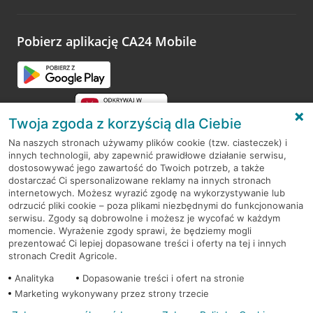
odwiedzoną placówkę i wypełnić formularz w ramach
platformy Profil Firmy w Google. Dziękujemy za wszystkie
opinie.
Pobierz aplikację CA24 Mobile
Przejdź do pytania
Twoja zgoda z korzyścią dla Ciebie
Na naszych stronach używamy plików cookie (tzw. ciasteczek) i
innych technologii, aby zapewnić prawidłowe działanie serwisu,
RODO
dostosowywać jego zawartość do Twoich potrzeb, a także
dostarczać Ci spersonalizowane reklamy na innych stronach
Regulamin serwisu
internetowych. Możesz wyrazić zgodę na wykorzystywanie lub
odrzucić pliki cookie – poza plikami niezbędnymi do funkcjonowania
Mapa serwisu
serwisu. Zgody są dobrowolne i możesz je wycofać w każdym
momencie. Wyrażenie zgody sprawi, że będziemy mogli
Polityka
Cookies
prezentować Ci lepiej dopasowane treści i oferty na tej i innych
stronach Credit Agricole.
Polityka prywatności
Analityka
Dopasowanie treści i ofert na stronie
Marketing wykonywany przez strony trzecie