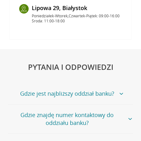
Lipowa 29, Białystok
Poniedziałek-Wtorek,Czwartek-Piątek: 09:00-16:00
Środa: 11:00-18:00
PYTANIA I ODPOWIEDZI
Gdzie jest najbliższy oddział banku?
Jeśli szukasz oddziału naszego banku, zapraszamy na
Gdzie znajdę numer kontaktowy do
stronę
Placówki i bankomaty
, na której znajduje się
oddziału banku?
wygodna wyszukiwarka.
Alternatywnie, możesz skorzystać z pełnej
listy naszych
oddziałów
.